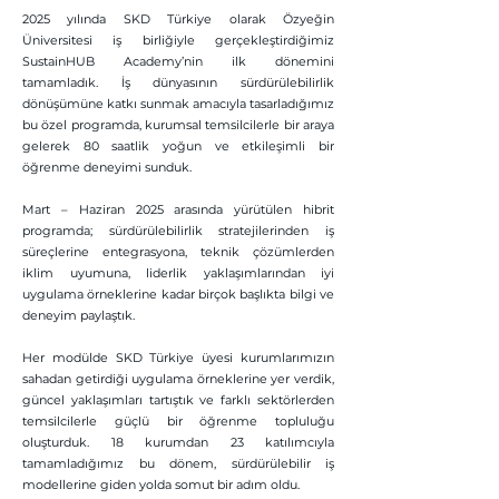
2025 yılında SKD Türkiye olarak Özyeğin
Üniversitesi iş birliğiyle gerçekleştirdiğimiz
SustainHUB Academy’nin ilk dönemini
tamamladık. İş dünyasının sürdürülebilirlik
dönüşümüne katkı sunmak amacıyla tasarladığımız
bu özel programda, kurumsal temsilcilerle bir araya
gelerek 80 saatlik yoğun ve etkileşimli bir
öğrenme deneyimi sunduk.
Mart – Haziran 2025 arasında yürütülen hibrit
programda; sürdürülebilirlik stratejilerinden iş
süreçlerine entegrasyona, teknik çözümlerden
iklim uyumuna, liderlik yaklaşımlarından iyi
uygulama örneklerine kadar birçok başlıkta bilgi ve
deneyim paylaştık.
Her modülde SKD Türkiye üyesi kurumlarımızın
sahadan getirdiği uygulama örneklerine yer verdik,
güncel yaklaşımları tartıştık ve farklı sektörlerden
temsilcilerle güçlü bir öğrenme topluluğu
oluşturduk. 18 kurumdan 23 katılımcıyla
tamamladığımız bu dönem, sürdürülebilir iş
modellerine giden yolda somut bir adım oldu.